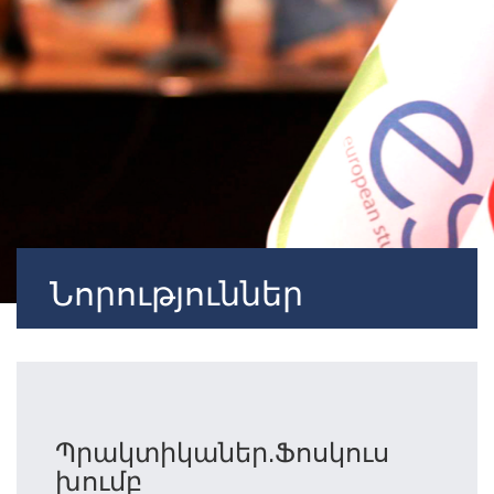
Նորություններ
Պրակտիկաներ.Ֆոսկուս
խումբ