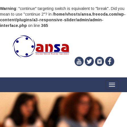
Warning
: "continue" targeting switch is equivalent to "break". Did you
mean to use "continue 2"? in
/home/vhosts/ansa.freeoda.com/wp-
content/plugins/a3-responsive-slider/admin/admin-
interface.php
on line
365
Toggle
navigati