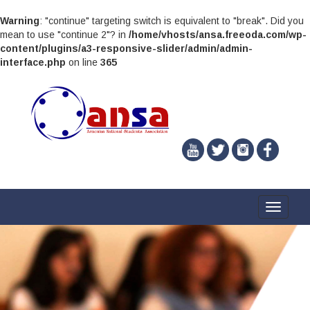
Warning
: "continue" targeting switch is equivalent to "break". Did you
mean to use "continue 2"? in
/home/vhosts/ansa.freeoda.com/wp-
content/plugins/a3-responsive-slider/admin/admin-
interface.php
on line
365
Toggle
navigati