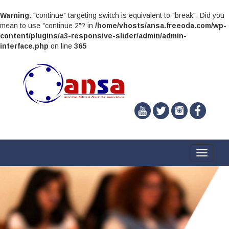
Warning
: "continue" targeting switch is equivalent to "break". Did you
mean to use "continue 2"? in
/home/vhosts/ansa.freeoda.com/wp-
content/plugins/a3-responsive-slider/admin/admin-
interface.php
on line
365
Toggle
navigati