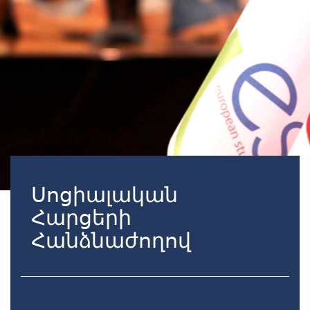
Սոցիալական
Հարցերի
Հանձնաժողով