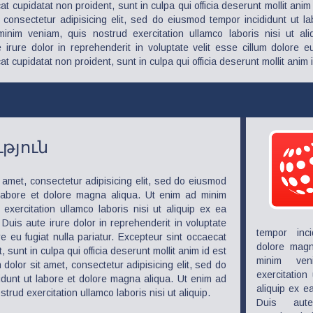
t cupidatat non proident, sunt in culpa qui officia deserunt mollit ani
 consectetur adipisicing elit, sed do eiusmod tempor incididunt ut 
minim veniam, quis nostrud exercitation ullamco laboris nisi ut a
irure dolor in reprehenderit in voluptate velit esse cillum dolore eu 
t cupidatat non proident, sunt in culpa qui officia deserunt mollit anim 
թյուն
 amet, consectetur adipisicing elit, sed do eiusmod
 labore et dolore magna aliqua. Ut enim ad minim
exercitation ullamco laboris nisi ut aliquip ex ea
is aute irure dolor in reprehenderit in voluptate
tempor inc
re eu fugiat nulla pariatur. Excepteur sint occaecat
dolore magn
 sunt in culpa qui officia deserunt mollit anim id est
minim ven
dolor sit amet, consectetur adipisicing elit, sed do
exercitation
dunt ut labore et dolore magna aliqua. Ut enim ad
aliquip ex 
trud exercitation ullamco laboris nisi ut aliquip.
Duis aut