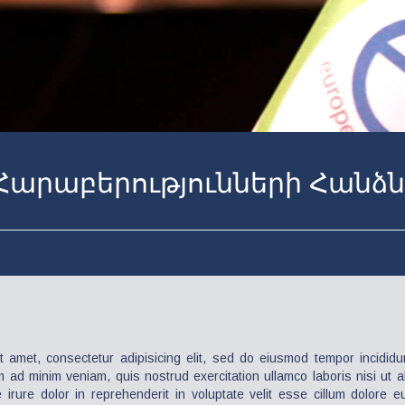
Հարաբերությունների Հանձ
 amet, consectetur adipisicing elit, sed do eiusmod tempor incididu
 ad minim veniam, quis nostrud exercitation ullamco laboris nisi ut
irure dolor in reprehenderit in voluptate velit esse cillum dolore eu 