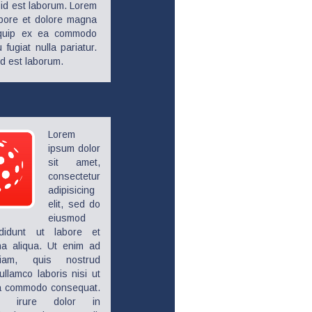
m id est laborum. Lorem
labore et dolore magna
liquip ex ea commodo
fugiat nulla pariatur.
id est laborum.
Lorem
ipsum dolor
sit amet,
consectetur
adipisicing
elit, sed do
eiusmod
ididunt ut labore et
a aliqua. Ut enim ad
iam, quis nostrud
 ullamco laboris nisi ut
ea commodo consequat.
e irure dolor in