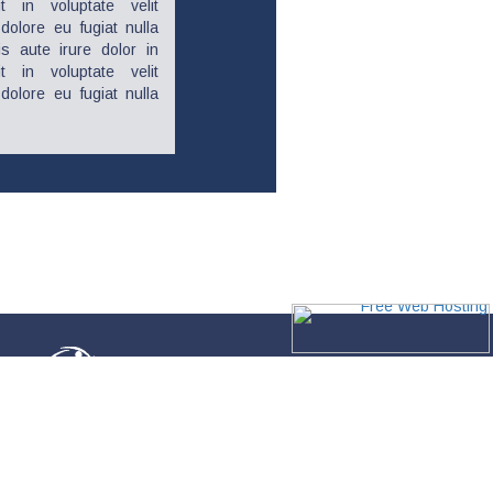
it in voluptate velit
dolore eu fugiat nulla
is aute irure dolor in
it in voluptate velit
dolore eu fugiat nulla
Վարդանանց 8, 0010, Երևան, Հայաստան
Tel. +(374 10) 58 10 59;
secretariat.ansa@gmail.com