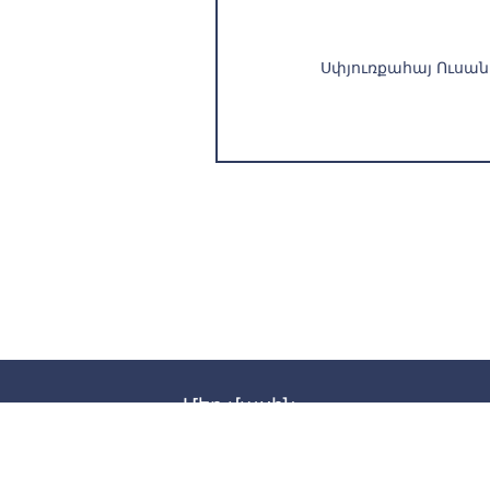
Սփյուռքահայ Ուսան
Մեր մասին
Ընդհանուր
Լիիրավ անդամներ
Ասոցացված անդամներ