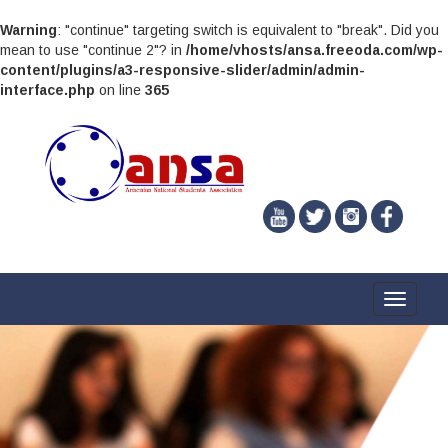
Warning
: "continue" targeting switch is equivalent to "break". Did you
mean to use "continue 2"? in
/home/vhosts/ansa.freeoda.com/wp-
content/plugins/a3-responsive-slider/admin/admin-
interface.php
on line
365
Toggle
navigati